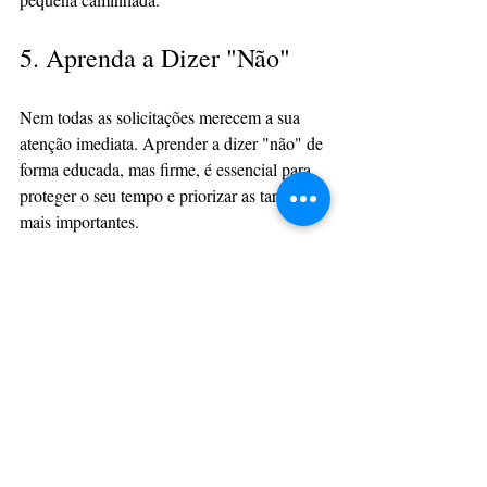
5. Aprenda a Dizer "Não"
Nem todas as solicitações merecem a sua 
atenção imediata. Aprender a dizer "não" de 
forma educada, mas firme, é essencial para 
proteger o seu tempo e priorizar as tarefas 
mais importantes.
Um Olhar para o Bem-
Estar
Produtividade não é apenas sobre fazer 
mais, mas também sobre cuidar de si 
mesmo. Certifique-se de dormir o suficiente, 
alimentar-se de maneira saudável e incluir 